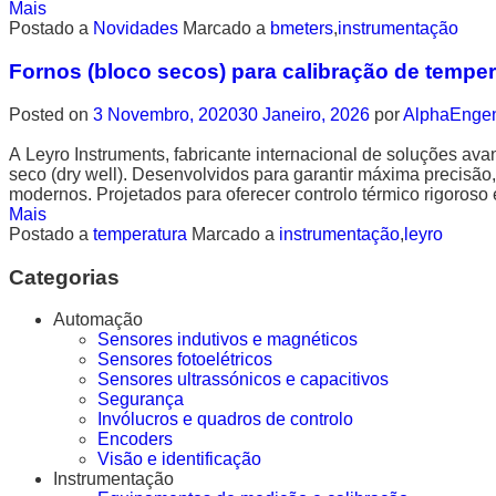
Mais
Postado a
Novidades
Marcado a
bmeters
,
instrumentação
Fornos (bloco secos) para calibração de temper
Posted on
3 Novembro, 2020
30 Janeiro, 2026
por
AlphaEnge
A Leyro Instruments, fabricante internacional de soluções ava
seco (dry well). Desenvolvidos para garantir máxima precisão
modernos. Projetados para oferecer controlo térmico rigoroso e
Mais
Postado a
temperatura
Marcado a
instrumentação
,
leyro
Categorias
Automação
Sensores indutivos e magnéticos
Sensores fotoelétricos
Sensores ultrassónicos e capacitivos
Segurança
Invólucros e quadros de controlo
Encoders
Visão e identificação
Instrumentação