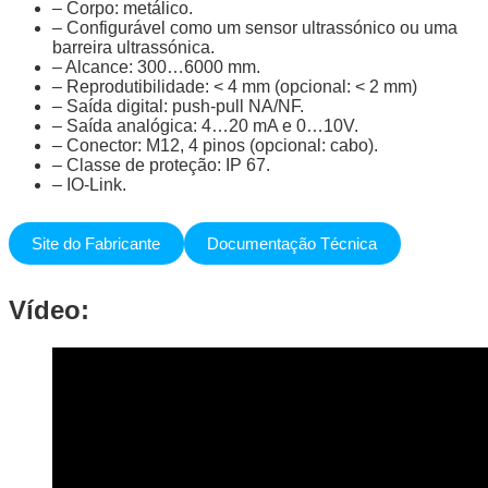
– Corpo: metálico.
– Configurável como um sensor ultrassónico ou uma
barreira ultrassónica.
– Alcance: 300…6000 mm.
– Reprodutibilidade: < 4 mm (opcional: < 2 mm)
– Saída digital: push-pull NA/NF.
– Saída analógica: 4…20 mA e 0…10V.
– Conector: M12, 4 pinos (opcional: cabo).
– Classe de proteção: IP 67.
– IO-Link.
Site do Fabricante
Documentação Técnica
Vídeo: